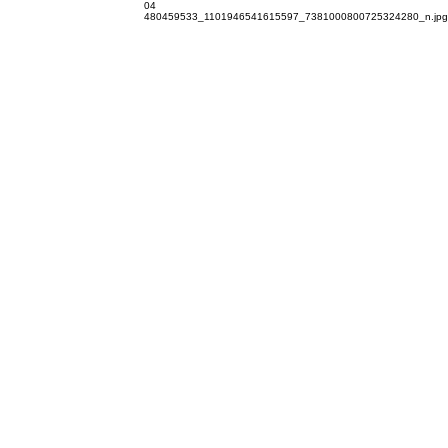
04
480459533_1101946541615597_7381000800725324280_n.jpg